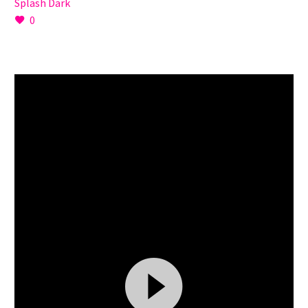
Splash Dark
0
Video
Player