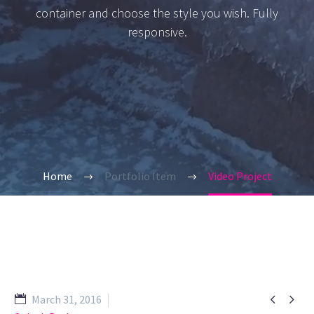
container and choose the style you wish. Fully
responsive.
Home
Portfolio Item
Video Project


March 31, 2016