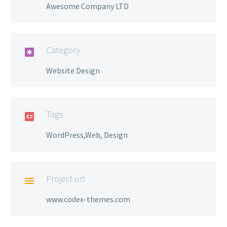
Awesome Company LTD
Category

Website Design
Tags

WordPress,Web, Design
Project url

www.codex-themes.com