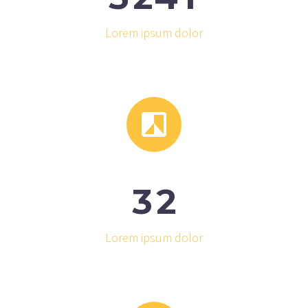
Lorem ipsum dolor


3
2
Lorem ipsum dolor