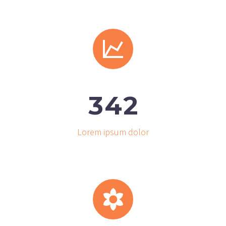


3
4
2
Lorem ipsum dolor

