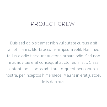
JACK BEAR
PROJECT CREW
Marketing Manager
Lorem ipsum dolor sit amet, consectetur
adipisicing elit, sed do eiusmod tempor
Duis sed odio sit amet nibh vulputate cursus a sit
incididunt ut labore et dolore magna
amet mauris. Morbi accumsan ipsum velit. Nam nec
aliqua. Ut enim ad minim veniam, quis
tellus a odio tincidunt auctor a ornare odio. Sed non
nostrud exercitation ullamco
mauris vitae erat consequat auctor eu in elit. Class
aptent taciti socios ad litora torquent per conubia
nostra, per inceptos himenaeos. Mauris in erat justoeu
felis dapibus.