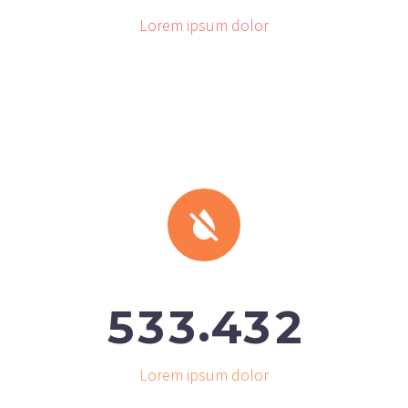
Lorem ipsum dolor


.
5
3
3
4
3
2
Lorem ipsum dolor