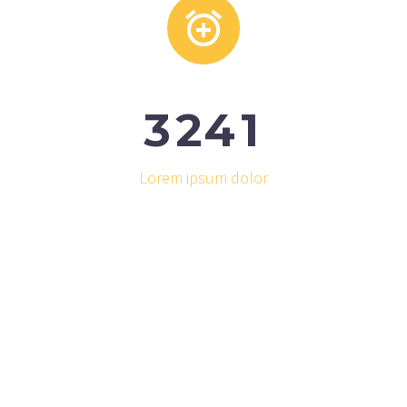


3
2
4
1
Lorem ipsum dolor